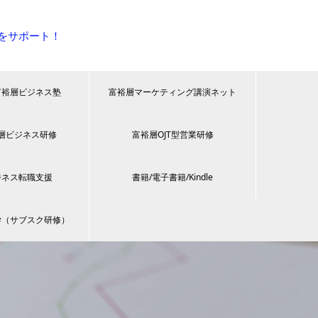
をサポート！
富裕層ビジネス塾
富裕層マーケティング講演ネット
層ビジネス研修
富裕層OJT型営業研修
ジネス転職支援
書籍/電子書籍/Kindle
学（サブスク研修）