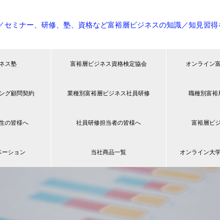
／セミナー、研修、塾、資格など富裕層ビジネスの知識／知見習得
ネス塾
富裕層ビジネス資格検定協会
オンライン
ング顧問契約
業種別富裕層ビジネス社員研修
職種別富裕
生の皆様へ
社員研修担当者の皆様へ
富裕層ビ
ベーション
当社商品一覧
オンライン大