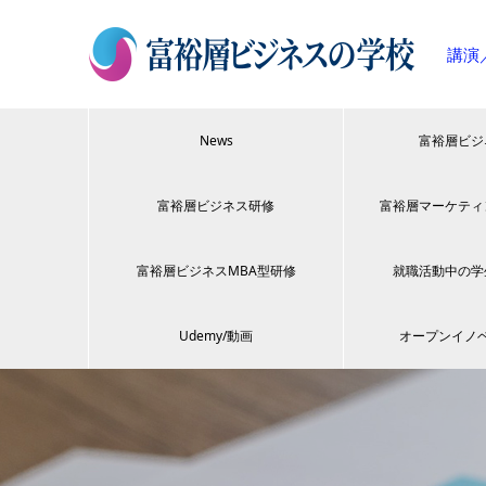
講演
News
富裕層ビジ
富裕層ビジネス研修
富裕層マーケティ
富裕層ビジネスMBA型研修
就職活動中の学
Udemy/動画
オープンイノ