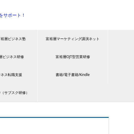
をサポート！
富裕層ビジネス塾
富裕層マーケティング講演ネット
層ビジネス研修
富裕層OJT型営業研修
ジネス転職支援
書籍/電子書籍/Kindle
学（サブスク研修）