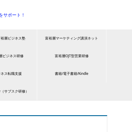
をサポート！
富裕層ビジネス塾
富裕層マーケティング講演ネット
層ビジネス研修
富裕層OJT型営業研修
ジネス転職支援
書籍/電子書籍/Kindle
学（サブスク研修）