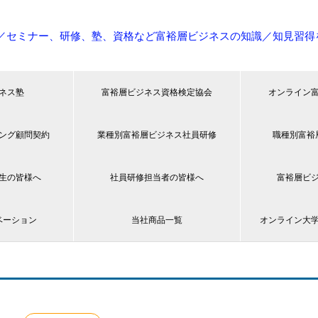
／セミナー、研修、塾、資格など富裕層ビジネスの知識／知見習得
ネス塾
富裕層ビジネス資格検定協会
オンライン
ング顧問契約
業種別富裕層ビジネス社員研修
職種別富裕
生の皆様へ
社員研修担当者の皆様へ
富裕層ビ
ベーション
当社商品一覧
オンライン大