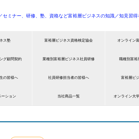
／セミナー、研修、塾、資格など富裕層ビジネスの知識／知見習得
ネス塾
富裕層ビジネス資格検定協会
オンライン
ング顧問契約
業種別富裕層ビジネス社員研修
職種別富裕
生の皆様へ
社員研修担当者の皆様へ
富裕層ビ
ベーション
当社商品一覧
オンライン大