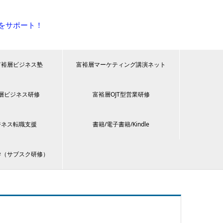
をサポート！
富裕層ビジネス塾
富裕層マーケティング講演ネット
層ビジネス研修
富裕層OJT型営業研修
ジネス転職支援
書籍/電子書籍/Kindle
学（サブスク研修）