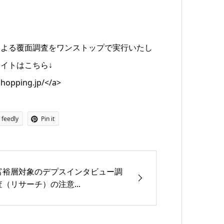
による覆面調査をワンストップで実行いたし
イトはこちら↓
shopping.jp/</a>
feedly
Pin it
富裕層対象のデプスインタビュー調
査（リサーチ）の注意...