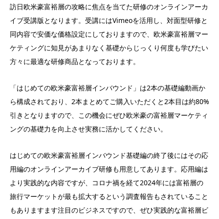
訪日欧米豪富裕層の攻略に焦点を当てた研修のオンラインアーカ
イブ受講版となります。受講にはVimeoを活用し、対面型研修と
同内容で安価な価格設定にしておりますので、欧米豪富裕層マー
ケティングに知見があまりなく基礎からじっくり何度も学びたい
方々に最適な研修商品となっております。
「はじめての欧米豪富裕層インバウンド」は2本の基礎編動画か
ら構成されており、2本まとめてご購入いただくと2本目は約80%
引きとなりますので、この機会にぜひ欧米豪の富裕層マーケティ
ングの基礎力を向上させ実務に活かしてください。
はじめての欧米豪富裕層インバウンド基礎編の終了後にはその応
用編のオンラインアーカイブ研修も用意してあります。応用編は
より実践的な内容ですが、コロナ禍を経て2024年には富裕層の
旅行マーケットが最も拡大するという調査報告もされていること
もありますます注目のビジネスですので、ぜひ実践的な富裕層ビ